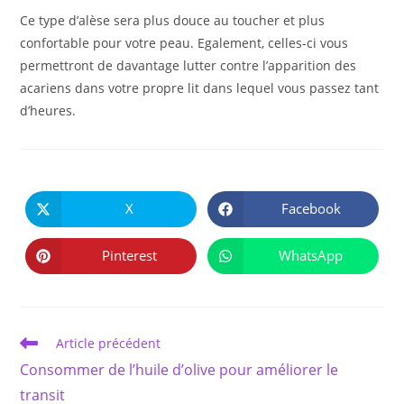
Ce type d’alèse sera plus douce au toucher et plus
confortable pour votre peau. Egalement, celles-ci vous
permettront de davantage lutter contre l’apparition des
acariens dans votre propre lit dans lequel vous passez tant
d’heures.
PARTAGER
CE
X
Facebook
Ouvrir
Ouvrir
CONTENU
dans
dans
une
une
autre
autre
Pinterest
WhatsApp
Ouvrir
Ouvrir
fenêtre
fenêtre
dans
dans
une
une
autre
autre
fenêtre
fenêtre
Read
Article précédent
more
Consommer de l’huile d’olive pour améliorer le
articles
transit