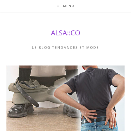
Skip
MENU
to
content
ALSA::CO
LE BLOG TENDANCES ET MODE