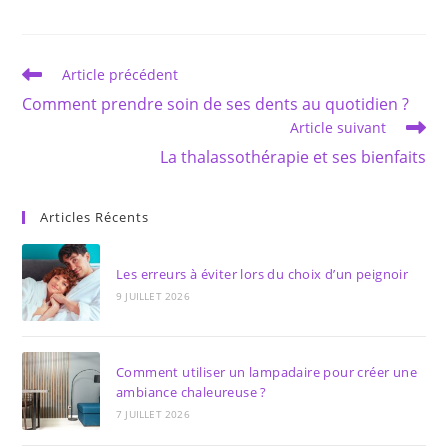
une
une
autre
autre
fenêtre
fenêtre
Read
Article précédent
more
Comment prendre soin de ses dents au quotidien ?
articles
Article suivant
La thalassothérapie et ses bienfaits
Articles Récents
Les erreurs à éviter lors du choix d’un peignoir
9 JUILLET 2026
Comment utiliser un lampadaire pour créer une
ambiance chaleureuse ?
7 JUILLET 2026