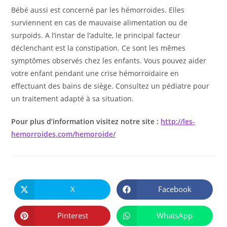
Bébé aussi est concerné par les hémorroïdes. Elles
surviennent en cas de mauvaise alimentation ou de
surpoids. A l’instar de l’adulte, le principal facteur
déclenchant est la constipation. Ce sont les mêmes
symptômes observés chez les enfants. Vous pouvez aider
votre enfant pendant une crise hémorroïdaire en
effectuant des bains de siège. Consultez un pédiatre pour
un traitement adapté à sa situation.
Pour plus d’information visitez notre site
:
http://les-
hemorroides.com/hemoroide/
PARTAGER
CE
X
Facebook
Ouvrir
Ouvrir
CONTENU
dans
dans
une
une
autre
autre
Pinterest
WhatsApp
Ouvrir
Ouvrir
fenêtre
fenêtre
dans
dans