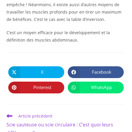
empêche ! Néanmoins, il existe aussi d’autres moyens de
travailler les muscles profonds pour en tirer un maximum
de bénéfices. C’est le cas avec la table d’inversion.
C’est un moyen efficace pour le développement et la
définition des muscles abdominaux.
PARTAGER
CE
X
Facebook
Ouvrir
Ouvrir
CONTENU
dans
dans
une
une
autre
autre
Pinterest
WhatsApp
Ouvrir
Ouvrir
fenêtre
fenêtre
dans
dans
une
une
autre
autre
fenêtre
fenêtre
Read
Article précédent
more
Scie sauteuse ou scie circulaire : C’est quoi leurs
articles