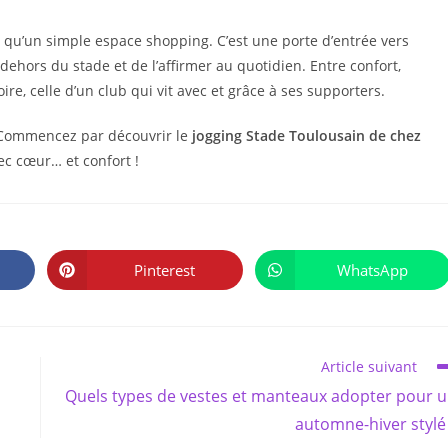
s qu’un simple espace shopping. C’est une porte d’entrée vers
ehors du stade et de l’affirmer au quotidien. Entre confort,
re, celle d’un club qui vit avec et grâce à ses supporters.
 ? Commencez par découvrir le
jogging Stade Toulousain de chez
ec cœur… et confort !
PARTAGER
CE
Pinterest
WhatsApp
Ouvrir
Ouvrir
CONTENU
dans
dans
une
une
autre
autre
fenêtre
fenêtre
Article suivant
l
Quels types de vestes et manteaux adopter pour 
automne-hiver stylé