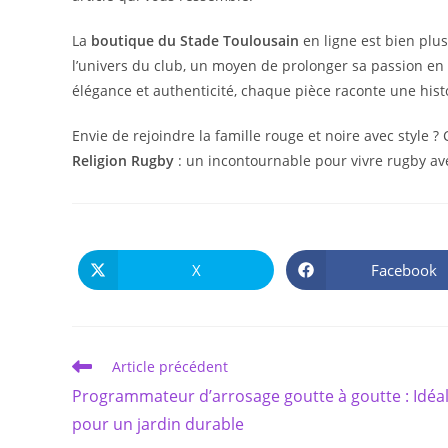
La
boutique du Stade Toulousain
en ligne est bien plu
l’univers du club, un moyen de prolonger sa passion en d
élégance et authenticité, chaque pièce raconte une histoi
Envie de rejoindre la famille rouge et noire avec style
Religion Rugby
: un incontournable pour vivre rugby av
X
Facebook
Ouvrir
Ouvrir
dans
dans
une
une
autre
autre
fenêtre
fenêtre
Read
Article précédent
more
Programmateur d’arrosage goutte à goutte : Idéa
articles
pour un jardin durable