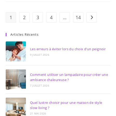
:
Points
Focaux
Idéaux
Pour
1
2
3
4
…
14
Aller à la pag
Un
Intérieur
Minimaliste
Articles Récents
Les erreurs à éviter lors du choix d’un peignoir
9 JUILLET 2026
Comment utiliser un lampadaire pour créer une
ambiance chaleureuse ?
7 JUILLET 2026
Quel lustre choisir pour une maison de style
slow living ?
21 MAI 2026