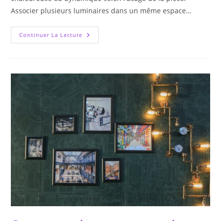
Associer plusieurs luminaires dans un même espace…
Mixer
Continuer La Lecture
Plusieurs
Luminaires
Dans
Une
Pièce
Sans
Erreur