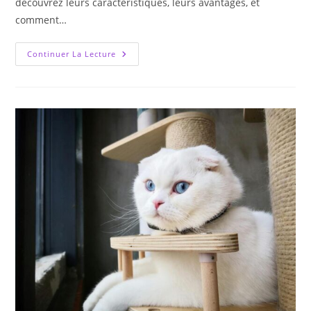
découvrez leurs caractéristiques, leurs avantages, et
comment…
Suspensions
Continuer La Lecture
Rétro
:
Un
Éclairage
Au
Service
Du
Style
Vintage