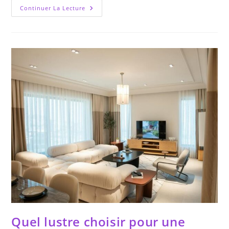
Comment
Continuer La Lecture
Utiliser
Un
Lampadaire
Pour
Créer
Une
Ambiance
Chaleureuse
?
Quel lustre choisir pour une