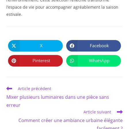
l’espace de vie pour accompagner agréablement la saison
estivale.
PARTAGER
CE
X
Facebook
Ouvrir
Ouvrir
CONTENU
dans
dans
une
une
autre
autre
Pinterest
WhatsApp
Ouvrir
Ouvrir
fenêtre
fenêtre
dans
dans
une
une
autre
autre
fenêtre
fenêtre
Read
Article précédent
more
Mixer plusieurs luminaires dans une pièce sans
articles
erreur
Article suivant
Comment créer une ambiance urbaine élégante
facilement ?