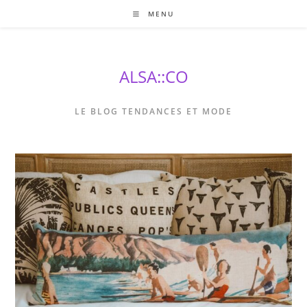
Skip
MENU
to
content
ALSA::CO
LE BLOG TENDANCES ET MODE