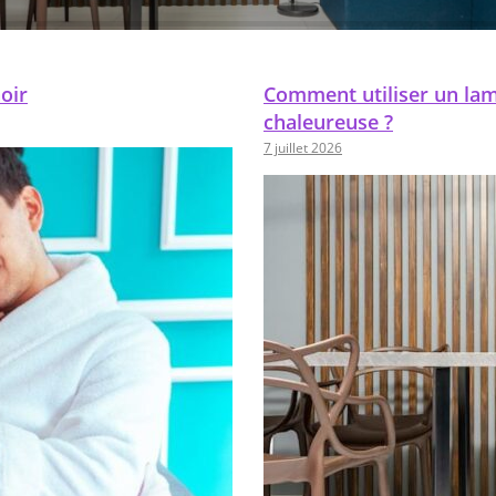
Un lampadaire est bien plus qu’un simple objet lumineux : il
incarne une véritable pièce maîtresse dans la décoration
intérieure. Sa…
oir
Comment utiliser un la
chaleureuse ?
LIRE LA SUITE
7 juillet 2026