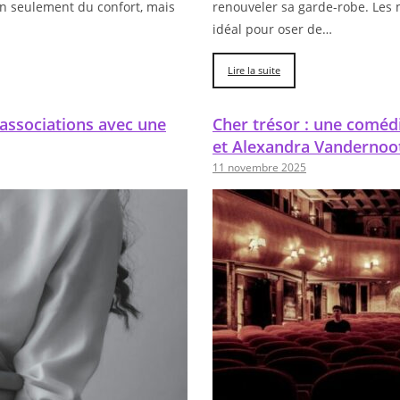
n seulement du confort, mais
renouveler sa garde-robe. Les 
idéal pour oser de…
Lire la suite
 associations avec une
Cher trésor : une comédi
et Alexandra Vandernoo
11 novembre 2025