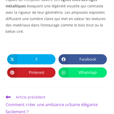
métalliques
évoquent une légèreté visuelle qui contraste
avec la rigueur de leur géométrie. Les ampoules exposées
diffusent une lumière claire qui met en valeur les textures
des matériaux dans l’entourage comme le bois brut ou le
béton ciré.
PARTAGER
CE
X
Facebook
Ouvrir
Ouvrir
CONTENU
dans
dans
une
une
autre
autre
Pinterest
WhatsApp
Ouvrir
Ouvrir
fenêtre
fenêtre
dans
dans
une
une
autre
autre
fenêtre
fenêtre
Read
Article précédent
more
Comment créer une ambiance urbaine élégante
articles
facilement ?