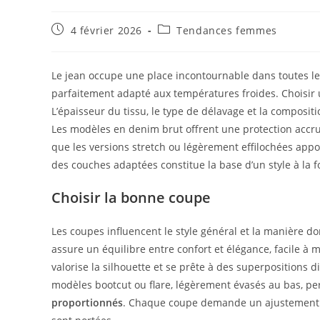
Publication
Post
4 février 2026
Tendances femmes
publiée :
category:
Le jean occupe une place incontournable dans toutes le
parfaitement adapté aux températures froides. Choisir un
L’épaisseur du tissu, le type de délavage et la compositi
Les modèles en denim brut offrent une protection accrue
que les versions stretch ou légèrement effilochées app
des couches adaptées constitue la base d’un style à la f
Choisir la bonne coupe
Les coupes influencent le style général et la manière don
assure un équilibre entre confort et élégance, facile à
valorise la silhouette et se prête à des superpositions 
modèles bootcut ou flare, légèrement évasés au bas, p
proportionnés
. Chaque coupe demande un ajustement pr