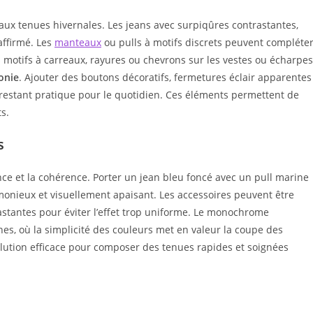
aux tenues hivernales. Les jeans avec surpiqûres contrastantes,
affirmé. Les
manteaux
ou pulls à motifs discrets peuvent compléte
es motifs à carreaux, rayures ou chevrons sur les vestes ou écharpes
onie
. Ajouter des boutons décoratifs, fermetures éclair apparentes
 restant pratique pour le quotidien. Ces éléments permettent de
s.
s
e et la cohérence. Porter un jean bleu foncé avec un pull marine
nieux et visuellement apaisant. Les accessoires peuvent être
stantes pour éviter l’effet trop uniforme. Le monochrome
es, où la simplicité des couleurs met en valeur la coupe des
solution efficace pour composer des tenues rapides et soignées