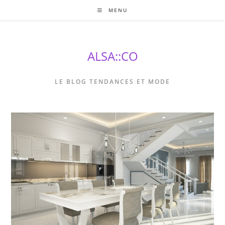
Skip
MENU
to
content
ALSA::CO
LE BLOG TENDANCES ET MODE