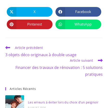
PARTAGER
CE
X
Facebook
Ouvrir
Ouvrir
CONTENU
dans
dans
une
une
autre
autre
Pinterest
WhatsApp
Ouvrir
Ouvrir
fenêtre
fenêtre
dans
dans
une
une
autre
autre
fenêtre
fenêtre
Read
Article précédent
more
3 objets déco originaux à double usage
articles
Article suivant
Financer des travaux de rénovation : 5 solutions
pratiques
Articles Récents
Les erreurs à éviter lors du choix d’un peignoir
9 JUILLET 2026