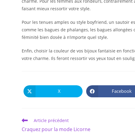
charme. Pour les femmes aux rondeurs, contrairement à c
faisant mieux ressortir votre style.
Pour les tenues amples ou style boyfriend, un sautoir est 
comme les bagues de phalanges, les bagues allongées ou
féminité bien dosée à n’importe quel style.
Enfin, choisir la couleur de vos bijoux fantaisie en fonc
votre charme. Ils feront ressortir vos yeux tout en souli
X
Facebook
Ouvrir
Ouvrir
dans
dans
une
une
autre
autre
fenêtre
fenêtre
Read
Article précédent
more
Craquez pour la mode Licorne
articles