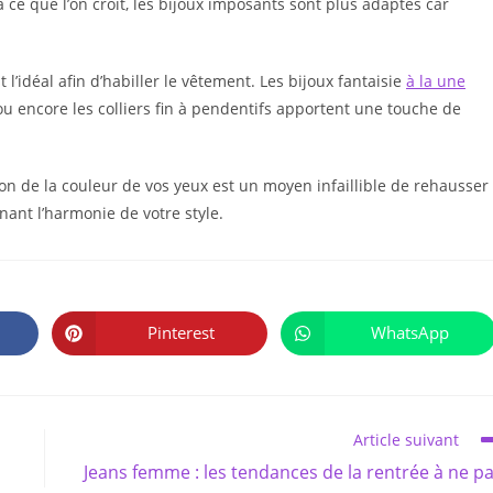
e que l’on croit, les bijoux imposants sont plus adaptés car
l’idéal afin d’habiller le vêtement. Les bijoux fantaisie
à la une
 encore les colliers fin à pendentifs apportent une touche de
tion de la couleur de vos yeux est un moyen infaillible de rehausser
gnant l’harmonie de votre style.
PARTAGER
CE
Pinterest
WhatsApp
Ouvrir
Ouvrir
CONTENU
dans
dans
une
une
autre
autre
fenêtre
fenêtre
Article suivant
Jeans femme : les tendances de la rentrée à ne p