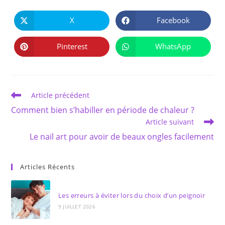
PARTAGER
CE
X
Facebook
Ouvrir
Ouvrir
CONTENU
dans
dans
une
une
autre
autre
Pinterest
WhatsApp
Ouvrir
Ouvrir
fenêtre
fenêtre
dans
dans
une
une
autre
autre
fenêtre
fenêtre
Read
Article précédent
more
Comment bien s’habiller en période de chaleur ?
articles
Article suivant
Le nail art pour avoir de beaux ongles facilement
Articles Récents
Les erreurs à éviter lors du choix d’un peignoir
9 JUILLET 2026