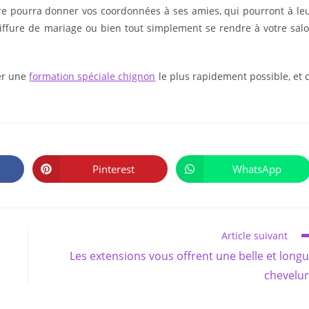
ère pourra donner vos coordonnées à ses amies, qui pourront à le
coiffure de mariage ou bien tout simplement se rendre à votre sal
ser une
formation spéciale chignon
le plus rapidement possible, et 
PARTAGER
CE
Pinterest
WhatsApp
Ouvrir
Ouvrir
CONTENU
dans
dans
une
une
autre
autre
fenêtre
fenêtre
Article suivant
Les extensions vous offrent une belle et long
chevelu