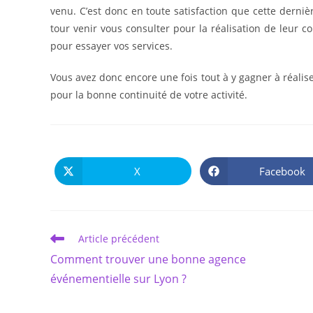
venu. C’est donc en toute satisfaction que cette derni
tour venir vous consulter pour la réalisation de leur 
pour essayer vos services.
Vous avez donc encore une fois tout à y gagner à réali
pour la bonne continuité de votre activité.
X
Facebook
Ouvrir
Ouvrir
dans
dans
une
une
autre
autre
fenêtre
fenêtre
Read
Article précédent
more
Comment trouver une bonne agence
articles
événementielle sur Lyon ?