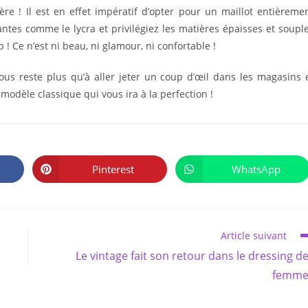
ère ! Il est en effet impératif d’opter pour un maillot entièreme
antes comme le lycra et privilégiez les matières épaisses et soupl
! Ce n’est ni beau, ni glamour, ni confortable !
ous reste plus qu’à aller jeter un coup d’œil dans les magasins 
modèle classique qui vous ira à la perfection !
PARTAGER
CE
Pinterest
WhatsApp
Ouvrir
Ouvrir
CONTENU
dans
dans
une
une
autre
autre
fenêtre
fenêtre
Article suivant
Le vintage fait son retour dans le dressing d
femme