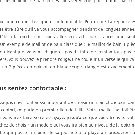
t des maillots de bain et des
sous-vêtements pour femme pas ch
 pour une coupe classique et indémodable. Pourquoi ? La réponse e
vez être sûre qu’il va vous accompagner pendant de longues année
èle à la mode dont vous allez en avoir marre après une seu
 Un exemple de maillot de bain classique : le maillot de bain 1 piè
nu iconique. Vous ne risquerez pas de faire de fashion faux pas 
ère, vous pouvez le prendre rouge, une couleur universelle qui va
ni, un 2 pièces en noir ou en blanc coupe triangle est exactement 
us sentez confortable :
ssique, il est tout aussi important de choisir un maillot de bain da
onfort, on parle en premier lieu de taille. Votre maillot ne doit êt
 vous irez faire votre essayage, jusqu’à ce que vous trouviez vot
chez de choisir un modèle qui vous ira bien au niveau de la poitrin
 fille qui passe la moitié de sa journée à la plage à manœuvrer s