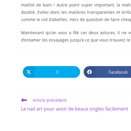
maillot de bain ! Autre point super important, la mati
doublé. Evitez donc les matières transparentes et brill
comme le nid d’abeilles. Hors de question de faire cheap 
Maintenant qu’on vous a filé ces deux astuces, il ne v
d’entamer les essayages jusqu’à ce que vous trouviez le 
X
Facebook
Ouvrir
Ouvrir
dans
dans
une
une
autre
autre
fenêtre
fenêtre
Read
Article précédent
more
Le nail art pour avoir de beaux ongles facilement
articles