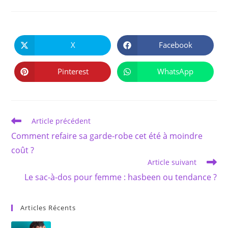
PARTAGER
CE
X
Facebook
Ouvrir
Ouvrir
CONTENU
dans
dans
une
une
autre
autre
Pinterest
WhatsApp
Ouvrir
Ouvrir
fenêtre
fenêtre
dans
dans
une
une
autre
autre
fenêtre
fenêtre
Read
Article précédent
more
Comment refaire sa garde-robe cet été à moindre
articles
coût ?
Article suivant
Le sac-à-dos pour femme : hasbeen ou tendance ?
Articles Récents