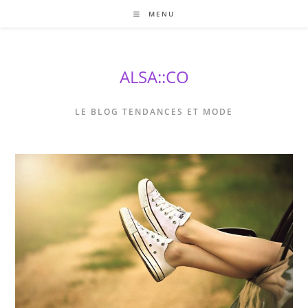
Skip
MENU
to
content
ALSA::CO
LE BLOG TENDANCES ET MODE