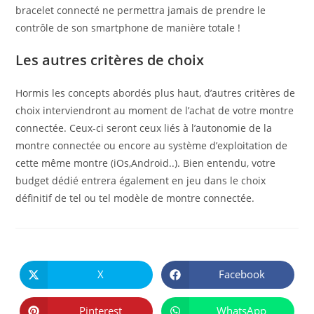
bracelet connecté ne permettra jamais de prendre le
contrôle de son smartphone de manière totale !
Les autres critères de choix
Hormis les concepts abordés plus haut, d’autres critères de
choix interviendront au moment de l’achat de votre montre
connectée. Ceux-ci seront ceux liés à l’autonomie de la
montre connectée ou encore au système d’exploitation de
cette même montre (iOs,Android..). Bien entendu, votre
budget dédié entrera également en jeu dans le choix
définitif de tel ou tel modèle de montre connectée.
PARTAGER
CE
X
Facebook
Ouvrir
Ouvrir
CONTENU
dans
dans
une
une
autre
autre
Pinterest
WhatsApp