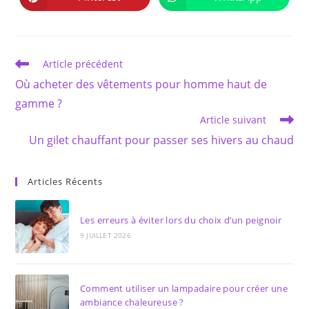
Ouvrir
Ouvrir
fenêtre
fenêtre
dans
dans
une
une
autre
autre
fenêtre
fenêtre
Read
Article précédent
more
Où acheter des vêtements pour homme haut de
articles
gamme ?
Article suivant
Un gilet chauffant pour passer ses hivers au chaud
Articles Récents
Les erreurs à éviter lors du choix d’un peignoir
9 JUILLET 2026
Comment utiliser un lampadaire pour créer une
ambiance chaleureuse ?