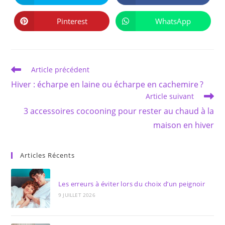
CONTENU
dans
dans
une
une
autre
autre
Pinterest
WhatsApp
Ouvrir
Ouvrir
fenêtre
fenêtre
dans
dans
une
une
autre
autre
fenêtre
fenêtre
Read
Article précédent
more
Hiver : écharpe en laine ou écharpe en cachemire ?
articles
Article suivant
3 accessoires cocooning pour rester au chaud à la
maison en hiver
Articles Récents
Les erreurs à éviter lors du choix d’un peignoir
9 JUILLET 2026