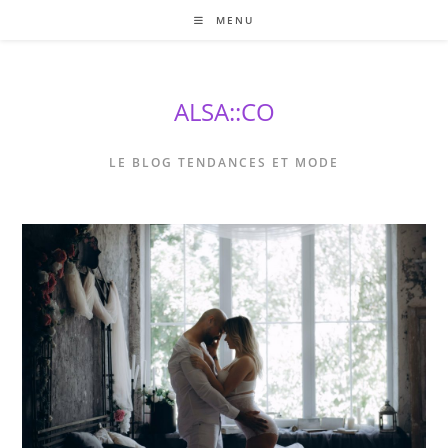
Skip
MENU
to
content
ALSA::CO
LE BLOG TENDANCES ET MODE