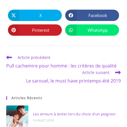
PARTAGER
CE
X
Facebook
Ouvrir
Ouvrir
CONTENU
dans
dans
une
une
autre
autre
Pinterest
WhatsApp
Ouvrir
Ouvrir
fenêtre
fenêtre
dans
dans
une
une
autre
autre
fenêtre
fenêtre
Read
Article précédent
more
Pull cachemire pour homme : les critères de qualité
articles
Article suivant
Le sarouel, le must have printemps-été 2019
Articles Récents
Les erreurs à éviter lors du choix d’un peignoir
9 JUILLET 2026