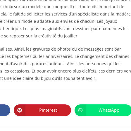
n choix sur un modèle quelconque. Il est toutefois important de
la, le fait de solliciter les services d’un spécialiste dans la matière
de créer un modèle adapté aux envies de chacun. Les joyaux
thentique. Les plus imaginatifs vont dessiner par eux-mêmes les
e se reposer sur la créativité du joailler.
nnalisés. Ainsi, les gravures de photos ou de messages sont par
ue les baptêmes ou les anniversaires. Le changement des chaines
ment d’avoir des parures uniques. Ainsi, les personnes qui les
s les occasions. Et pour avoir encore plus d’effets, ces derniers von
t une idée claire du bijou qu’ils souhaitent avoir.
PARTAGER
CE
Pinterest
WhatsApp
Ouvrir
Ouvrir
CONTENU
dans
dans
une
une
autre
autre
fenêtre
fenêtre