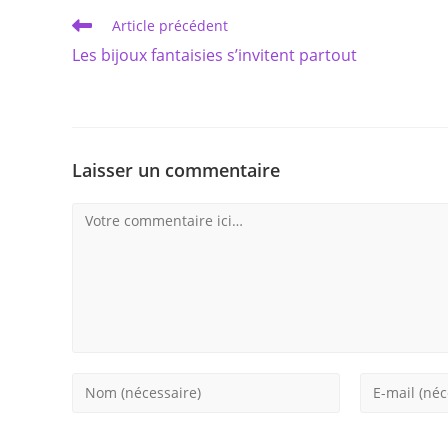
Read
Article précédent
more
Les bijoux fantaisies s’invitent partout
articles
Laisser un commentaire
Comment
Enter
Enter
your
your
name
email