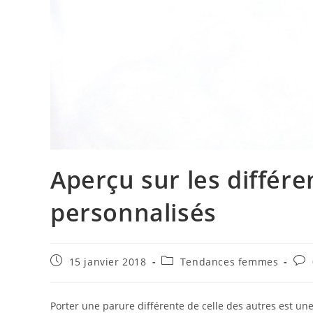
Aperçu sur les différe
personnalisés
Publication
Post
Com
15 janvier 2018
Tendances femmes
publiée :
category:
de
la
publ
Porter une parure différente de celle des autres est une