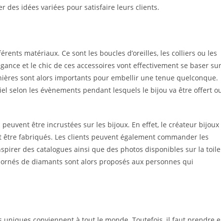
r des idées variées pour satisfaire leurs clients.
rents matériaux. Ce sont les boucles d’oreilles, les colliers ou les
légance et le chic de ces accessoires vont effectivement se baser su
rnières sont alors importants pour embellir une tenue quelconque.
tiel selon les évènements pendant lesquels le bijou va être offert o
 peuvent être incrustées sur les bijoux. En effet, le créateur bijoux
nt être fabriqués. Les clients peuvent également commander les
inspirer des catalogues ainsi que des photos disponibles sur la toile
s ornés de diamants sont alors proposés aux personnes qui
s uniques conviennent à tout le monde. Toutefois, il faut prendre 