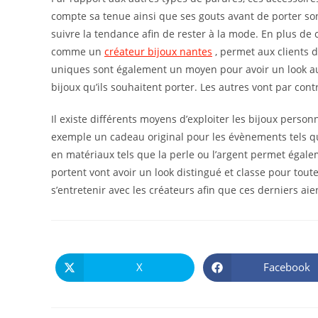
compte sa tenue ainsi que ses gouts avant de porter so
suivre la tendance afin de rester à la mode. En plus de ce
comme un
créateur bijoux nantes
, permet aux clients 
uniques sont également un moyen pour avoir un look au
bijoux qu’ils souhaitent porter. Les autres vont par contr
Il existe différents moyens d’exploiter les bijoux perso
exemple un cadeau original pour les évènements tels q
en matériaux tels que la perle ou l’argent permet égale
portent vont avoir un look distingué et classe pour toute
s’entretenir avec les créateurs afin que ces derniers aien
X
Facebook
Ouvrir
Ouvrir
dans
dans
une
une
autre
autre
fenêtre
fenêtre