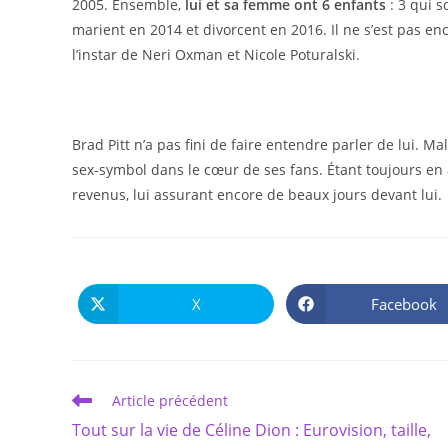
2005. Ensemble,
lui et sa femme ont 6 enfants
: 3 qui s
marient en 2014 et divorcent en 2016. Il ne s’est pas e
l’instar de Neri Oxman et Nicole Poturalski.
Brad Pitt n’a pas fini de faire entendre parler de lui. Ma
sex-symbol dans le cœur de ses fans. Étant toujours en
revenus, lui assurant encore de beaux jours devant lui.
X
Facebook
Ouvrir
Ouvrir
dans
dans
une
une
autre
autre
fenêtre
fenêtre
Read
Article précédent
more
Tout sur la vie de Céline Dion : Eurovision, taille,
articles