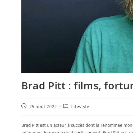
Brad Pitt : films, fort
Publication
Post
25 août 2022
Lifestyle
publiée :
category:
Brad Pitt est un acteur à succès dont la renommée mondi
influentes du monde du divertissement, Brad Pitt est au