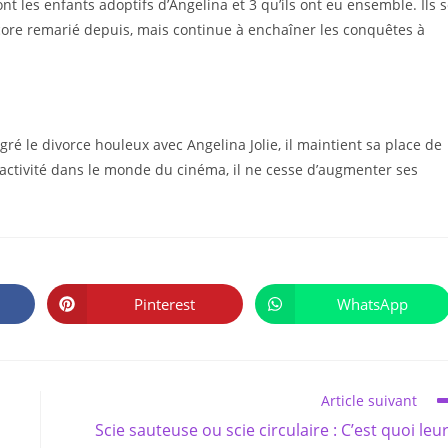
ont les enfants adoptifs d’Angelina et 3 qu’ils ont eu ensemble. Ils 
ncore remarié depuis, mais continue à enchaîner les conquêtes à
lgré le divorce houleux avec Angelina Jolie, il maintient sa place de
 activité dans le monde du cinéma, il ne cesse d’augmenter ses
PARTAGER
CE
Pinterest
WhatsApp
Ouvrir
Ouvrir
CONTENU
dans
dans
une
une
autre
autre
fenêtre
fenêtre
Article suivant
Scie sauteuse ou scie circulaire : C’est quoi leu