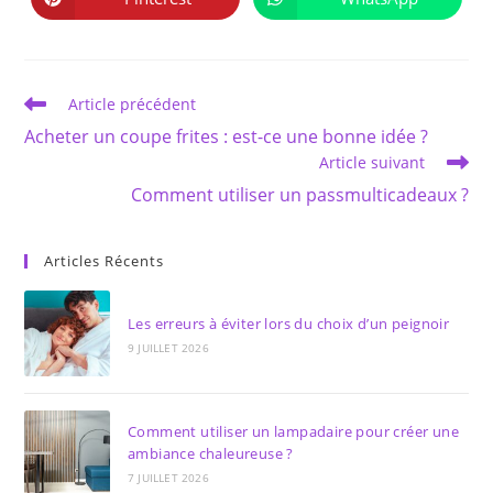
Ouvrir
Ouvrir
fenêtre
fenêtre
dans
dans
une
une
autre
autre
fenêtre
fenêtre
Read
Article précédent
more
Acheter un coupe frites : est-ce une bonne idée ?
articles
Article suivant
Comment utiliser un passmulticadeaux ?
Articles Récents
Les erreurs à éviter lors du choix d’un peignoir
9 JUILLET 2026
Comment utiliser un lampadaire pour créer une
ambiance chaleureuse ?
7 JUILLET 2026