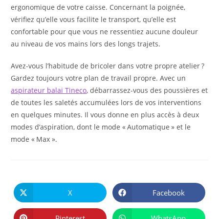
ergonomique de votre caisse. Concernant la poignée,
vérifiez qu’elle vous facilite le transport, qu’elle est
confortable pour que vous ne ressentiez aucune douleur
au niveau de vos mains lors des longs trajets.
Avez-vous l’habitude de bricoler dans votre propre atelier ?
Gardez toujours votre plan de travail propre. Avec un
aspirateur balai Tineco
, débarrassez-vous des poussières et
de toutes les saletés accumulées lors de vos interventions
en quelques minutes. Il vous donne en plus accès à deux
modes d’aspiration, dont le mode « Automatique » et le
mode « Max ».
PARTAGER
CE
X
Facebook
Ouvrir
Ouvrir
CONTENU
dans
dans
une
une
autre
autre
Pinterest
WhatsApp