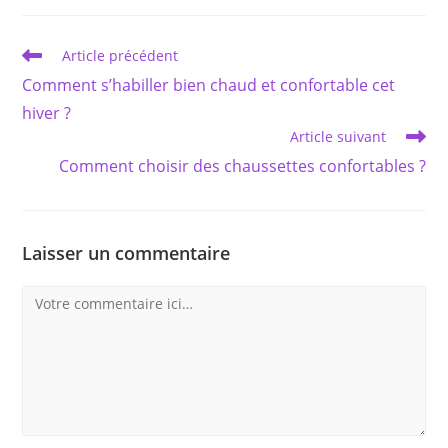
autre
autre
fenêtre
fenêtre
Read
Article précédent
more
Comment s’habiller bien chaud et confortable cet
articles
hiver ?
Article suivant
Comment choisir des chaussettes confortables ?
Laisser un commentaire
Comment