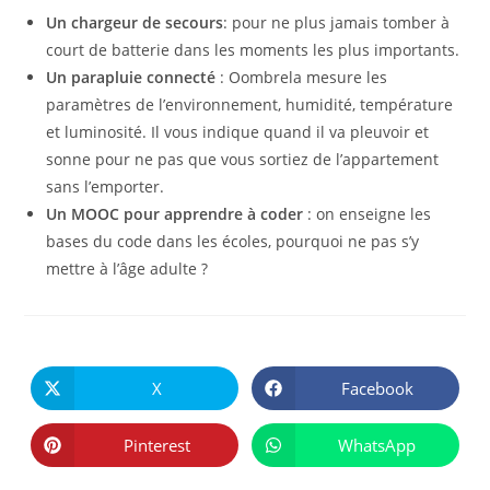
Un chargeur de secours
: pour ne plus jamais tomber à
court de batterie dans les moments les plus importants.
Un parapluie connecté
: Oombrela mesure les
paramètres de l’environnement, humidité, température
et luminosité. Il vous indique quand il va pleuvoir et
sonne pour ne pas que vous sortiez de l’appartement
sans l’emporter.
Un MOOC pour apprendre à coder
: on enseigne les
bases du code dans les écoles, pourquoi ne pas s’y
mettre à l’âge adulte ?
PARTAGER
CE
X
Facebook
Ouvrir
Ouvrir
CONTENU
dans
dans
une
une
autre
autre
Pinterest
WhatsApp
Ouvrir
Ouvrir
fenêtre
fenêtre
dans
dans
une
une