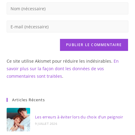
Enter
your
name
Enter
or
your
username
email
to
address
comment
to
Ce site utilise Akismet pour réduire les indésirables.
En
comment
savoir plus sur la façon dont les données de vos
commentaires sont traitées
.
Articles Récents
Les erreurs à éviter lors du choix d’un peignoir
9 JUILLET 2026