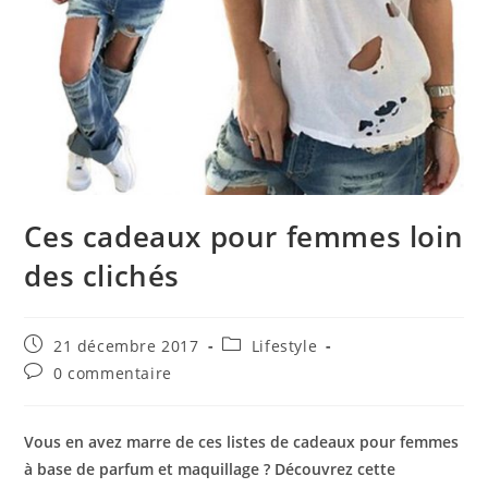
Ces cadeaux pour femmes loin
des clichés
Publication
Post
21 décembre 2017
Lifestyle
publiée :
category:
Commentaires
0 commentaire
de
la
publication :
Vous en avez marre de ces listes de cadeaux pour femmes
à base de parfum et maquillage ? Découvrez cette