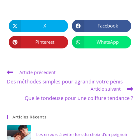
PARTAGER
CE
X
Facebook
Ouvrir
Ouvrir
CONTENU
dans
dans
une
une
autre
autre
Pinterest
WhatsApp
Ouvrir
Ouvrir
fenêtre
fenêtre
dans
dans
une
une
autre
autre
fenêtre
fenêtre
Read
Article précédent
more
Des méthodes simples pour agrandir votre pénis
articles
Article suivant
Quelle tondeuse pour une coiffure tendance ?
Articles Récents
Les erreurs à éviter lors du choix d’un peignoir