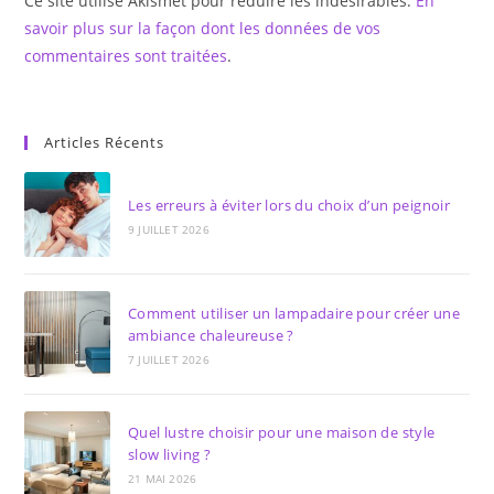
Ce site utilise Akismet pour réduire les indésirables.
En
comment
savoir plus sur la façon dont les données de vos
commentaires sont traitées
.
Articles Récents
Les erreurs à éviter lors du choix d’un peignoir
9 JUILLET 2026
Comment utiliser un lampadaire pour créer une
ambiance chaleureuse ?
7 JUILLET 2026
Quel lustre choisir pour une maison de style
slow living ?
21 MAI 2026