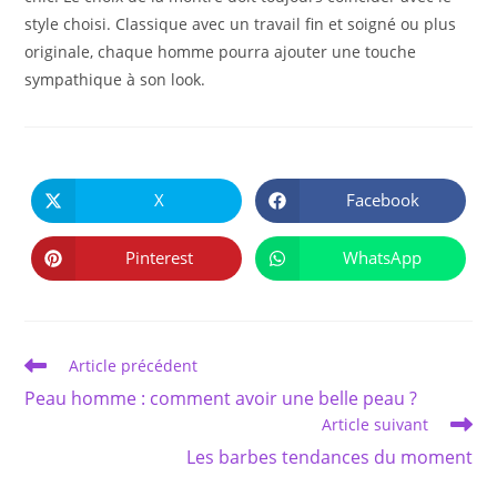
style choisi. Classique avec un travail fin et soigné ou plus
originale, chaque homme pourra ajouter une touche
sympathique à son look.
PARTAGER
CE
X
Facebook
Ouvrir
Ouvrir
CONTENU
dans
dans
une
une
autre
autre
Pinterest
WhatsApp
Ouvrir
Ouvrir
fenêtre
fenêtre
dans
dans
une
une
autre
autre
fenêtre
fenêtre
Read
Article précédent
more
Peau homme : comment avoir une belle peau ?
articles
Article suivant
Les barbes tendances du moment