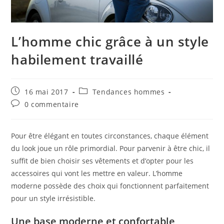
L’homme chic grâce à un style
habilement travaillé
Publication
Post
16 mai 2017
Tendances hommes
publiée :
category:
Commentaires
0 commentaire
de
la
publication :
Pour être élégant en toutes circonstances, chaque élément
du look joue un rôle primordial. Pour parvenir à être chic, il
suffit de bien choisir ses vêtements et d’opter pour les
accessoires qui vont les mettre en valeur. L’homme
moderne possède des choix qui fonctionnent parfaitement
pour un style irrésistible.
Une base moderne et confortable