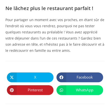
Ne lâchez plus le restaurant parfait !
Pour partager un moment avec vos proches, en étant sûr de
l’endroit où vous vous rendrez, pourquoi ne pas tester
quelques restaurants au préalable ! Vous avez apprécié
votre déjeuner dans l’un de ces restaurants ? Gardez bien
son adresse en tête, et n’hésitez pas à le faire découvrir et à
le redécouvrir en famille ou entre amis.
PARTAGER
CE
X
Facebook
Ouvrir
Ouvrir
CONTENU
dans
dans
une
une
autre
autre
Pinterest
WhatsApp
Ouvrir
Ouvrir
fenêtre
fenêtre
dans
dans
une
une
autre
autre
fenêtre
fenêtre