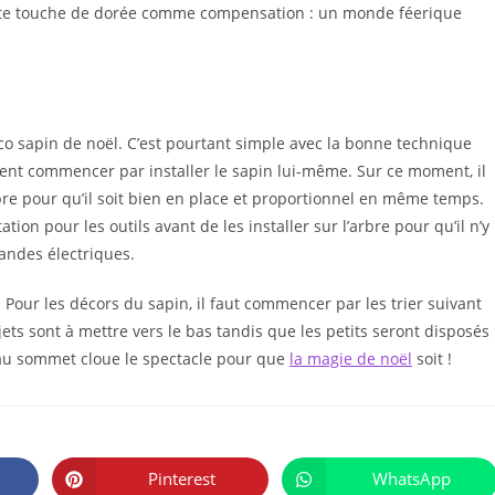
tite touche de dorée comme compensation : un monde féerique
o sapin de noël. C’est pourtant simple avec la bonne technique
ment commencer par installer le sapin lui-même. Sur ce moment, il
rbre pour qu’il soit bien en place et proportionnel en même temps.
ation pour les outils avant de les installer sur l’arbre pour qu’il n’y
landes électriques.
. Pour les décors du sapin, il faut commencer par les trier suivant
jets sont à mettre vers le bas tandis que les petits seront disposés
le au sommet cloue le spectacle pour que
la magie de noël
soit !
PARTAGER
CE
Pinterest
WhatsApp
Ouvrir
Ouvrir