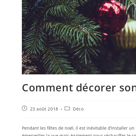
Comment décorer son 
Publication
Post
23 août 2018
Déco
publiée :
category:
Pendant les fêtes de noël, il est inévitable d’installer 
émerveiller la vue mais également pour réchauffer le cœ