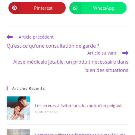
une
une
autre
autre
Pinterest
WhatsApp
Ouvrir
Ouvrir
fenêtre
fenêtre
dans
dans
une
une
autre
autre
fenêtre
fenêtre
Read
Article précédent
more
Qu’est-ce qu’une consultation de garde ?
articles
Article suivant
Alèse médicale jetable, un produit nécessaire dans
bien des situations
Articles Récents
Les erreurs à éviter lors du choix d’un peignoir
9 JUILLET 2026