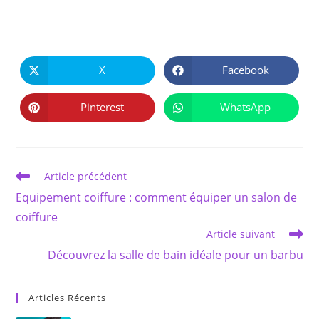
PARTAGER
CE
X
Facebook
Ouvrir
Ouvrir
CONTENU
dans
dans
une
une
autre
autre
Pinterest
WhatsApp
Ouvrir
Ouvrir
fenêtre
fenêtre
dans
dans
une
une
autre
autre
fenêtre
fenêtre
Read
Article précédent
more
Equipement coiffure : comment équiper un salon de
articles
coiffure
Article suivant
Découvrez la salle de bain idéale pour un barbu
Articles Récents