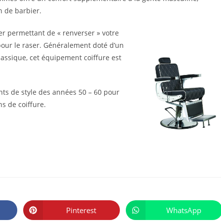
n de barbier.
er permettant de « renverser » votre
our le raser. Généralement doté d’un
lassique, cet équipement coiffure est
ts de style des années 50 – 60 pour
s de coiffure.
PARTAGER
CE
Pinterest
WhatsApp
Ouvrir
Ouvrir
CONTENU
dans
dans