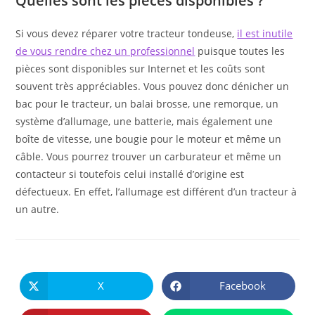
Quelles sont les pièces disponibles ?
Si vous devez réparer votre tracteur tondeuse,
il est inutile
de vous rendre chez un professionnel
puisque toutes les
pièces sont disponibles sur Internet et les coûts sont
souvent très appréciables. Vous pouvez donc dénicher un
bac pour le tracteur, un balai brosse, une remorque, un
système d’allumage, une batterie, mais également une
boîte de vitesse, une bougie pour le moteur et même un
câble. Vous pourrez trouver un carburateur et même un
contacteur si toutefois celui installé d’origine est
défectueux. En effet, l’allumage est différent d’un tracteur à
un autre.
PARTAGER
CE
X
Facebook
Ouvrir
Ouvrir
CONTENU
dans
dans
une
une