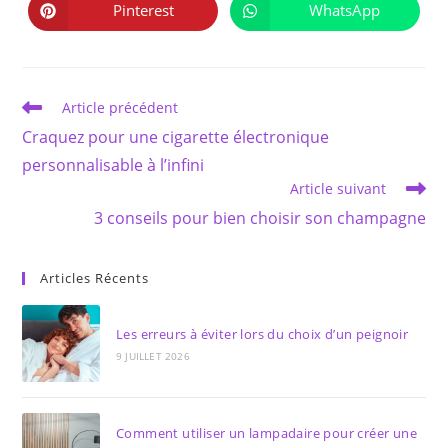
autre
autre
Pinterest
WhatsApp
Ouvrir
Ouvrir
fenêtre
fenêtre
dans
dans
une
une
autre
autre
fenêtre
fenêtre
Read
Article précédent
more
Craquez pour une cigarette électronique
articles
personnalisable à l’infini
Article suivant
3 conseils pour bien choisir son champagne
Articles Récents
Les erreurs à éviter lors du choix d’un peignoir
9 JUILLET 2026
Comment utiliser un lampadaire pour créer une