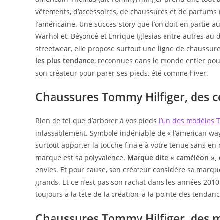
vêtements, d’accessoires, de chaussures et de parfums 
l’américaine. Une succes-story que l’on doit en partie
Warhol et, Béyoncé et Enrique Iglesias entre autres au
streetwear, elle propose surtout une ligne de chaussu
les plus tendance
, reconnues dans le monde entier pour
son créateur pour parer ses pieds, été comme hiver.
Chaussures Tommy Hilfiger, des c
Rien de tel que d’arborer à vos pieds
l’un des modèles T
inlassablement. Symbole indéniable de « l’american way
surtout apporter la touche finale à votre tenue sans en 
marque est sa polyvalence.
Marque dite « caméléon », e
envies. Et pour cause, son créateur considère sa mar
grands. Et ce n’est pas son rachat dans les années 2010 
toujours à la tête de la création, à la pointe des tendan
Chaussures Tommy Hilfiger, des m