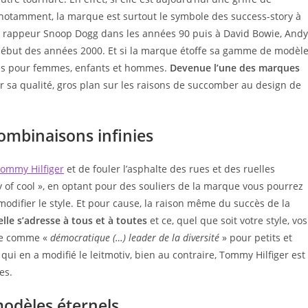
notamment, la marque est surtout le symbole des success-story à
 au rappeur Snoop Dogg dans les années 90 puis à David Bowie, Andy
 début des années 2000. Et si la marque étoffe sa gamme de modèl
res pour femmes, enfants et hommes.
Devenue l’une des marques
 sa qualité, gros plan sur les raisons de succomber au design de
ombinaisons infinies
ommy Hilfiger
et de fouler l’asphalte des rues et des ruelles
 of cool », en optant pour des souliers de la marque vous pourrez
modifier le style. Et pour cause, la raison même du succès de la
lle s’adresse à tous et à toutes
et ce, quel que soit votre style, vos
que comme «
démocratique (…) leader de la diversité
» pour petits et
qui en a modifié le leitmotiv, bien au contraire, Tommy Hilfiger est
ces.
odèles éternels