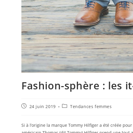
Fashion-sphère : les 
Publication
Post
24 juin 2019
Tendances femmes
publiée :
category:
Si à l’origine la marque Tommy Hilfiger a été créée pour
américain Thomas (dit Tommy) Hilfiger prend une tout aut