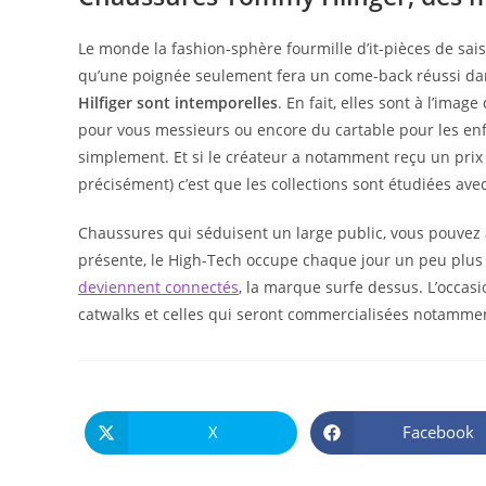
Le monde la fashion-sphère fourmille d’it-pièces de sais
qu’une poignée seulement fera un come-back réussi dan
Hilfiger sont intemporelles
. En fait, elles sont à l’ima
pour vous messieurs ou encore du cartable pour les enf
simplement. Et si le créateur a notamment reçu un prix
précisément) c’est que les collections sont étudiées ave
Chaussures qui séduisent un large public, vous pouvez au
présente, le High-Tech occupe chaque jour un peu plus 
deviennent connectés
, la marque surfe dessus. L’occasio
catwalks et celles qui seront commercialisées notammen
X
Facebook
Ouvrir
Ouvrir
dans
dans
une
une
autre
autre