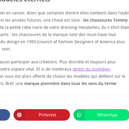
on en saison. Alors que certaines d’entre elles tombent dans l’oubli
s les années futures, une chose est sûre :
les chaussures Tommy
ge de la petite robe noire de votre dressing mesdames, du t-shirt bla
ants : les chaussures de la marque sont des must-have tout
 du design en 1995 (council of Fashion Designers of America plus
c soin.
ssi participer aux créations. Plus discrète et toujours plus
votre espace vital. Et si de nombreux
objets du quotidien
n vous est alors offerte de choisir les modèles qui défilent sur le
t. Bref, une
marque pionnière dans tous les sens du terme
.
PARTAGER
CE
Pinterest
WhatsApp
Ouvrir
Ouvrir
CONTENU
dans
dans
une
une
autre
autre