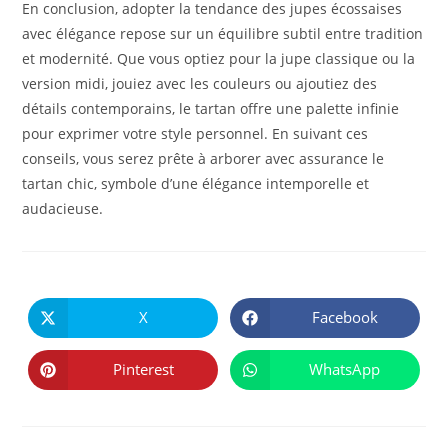
En conclusion, adopter la tendance des jupes écossaises
avec élégance repose sur un équilibre subtil entre tradition
et modernité. Que vous optiez pour la jupe classique ou la
version midi, jouiez avec les couleurs ou ajoutiez des
détails contemporains, le tartan offre une palette infinie
pour exprimer votre style personnel. En suivant ces
conseils, vous serez prête à arborer avec assurance le
tartan chic, symbole d’une élégance intemporelle et
audacieuse.
PARTAGER
CE
X
Facebook
Ouvrir
Ouvrir
CONTENU
dans
dans
une
une
autre
autre
Pinterest
WhatsApp
Ouvrir
Ouvrir
fenêtre
fenêtre
dans
dans
une
une
autre
autre
fenêtre
fenêtre