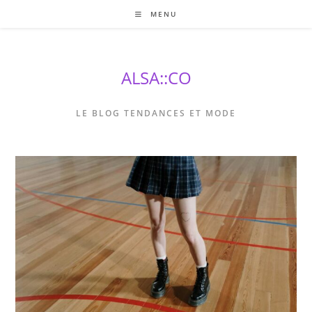
Skip
MENU
to
content
ALSA::CO
LE BLOG TENDANCES ET MODE