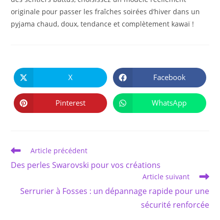
originale pour passer les fraîches soirées d’hiver dans un
pyjama chaud, doux, tendance et complètement kawaï !
PARTAGER
CE
X
Facebook
Ouvrir
Ouvrir
CONTENU
dans
dans
une
une
autre
autre
Pinterest
WhatsApp
Ouvrir
Ouvrir
fenêtre
fenêtre
dans
dans
une
une
autre
autre
fenêtre
fenêtre
Read
Article précédent
more
Des perles Swarovski pour vos créations
articles
Article suivant
Serrurier à Fosses : un dépannage rapide pour une
sécurité renforcée