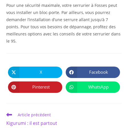
Pour une sécurité maximale, votre serrurier à Fosses peut
vous installer un bloc-porte. Par ailleurs, vous pourrez
demander l’installation d’une serrure allant jusqu’à 7
points. Pour tous vos besoins de dépannage, profitez des
meilleures options avec les conseils de votre serrurier dans
le 95.
PARTAGER
CE
X
Facebook
Ouvrir
Ouvrir
CONTENU
dans
dans
une
une
autre
autre
Pinterest
WhatsApp
Ouvrir
Ouvrir
fenêtre
fenêtre
dans
dans
une
une
autre
autre
fenêtre
fenêtre
Read
Article précédent
more
Kigurumi : il est partout
articles