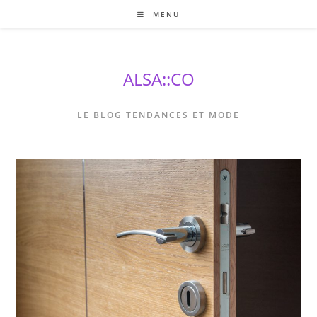
Skip
MENU
to
content
ALSA::CO
LE BLOG TENDANCES ET MODE