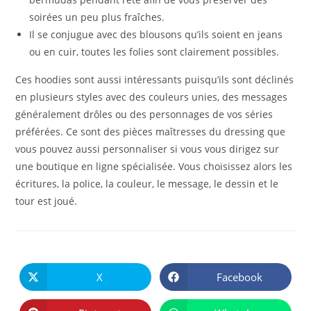
soirées un peu plus fraîches.
Il se conjugue avec des blousons qu’ils soient en jeans
ou en cuir, toutes les folies sont clairement possibles.
Ces hoodies sont aussi intéressants puisqu’ils sont déclinés
en plusieurs styles avec des couleurs unies, des messages
généralement drôles ou des personnages de vos séries
préférées. Ce sont des pièces maîtresses du dressing que
vous pouvez aussi personnaliser si vous vous dirigez sur
une boutique en ligne spécialisée. Vous choisissez alors les
écritures, la police, la couleur, le message, le dessin et le
tour est joué.
PARTAGER
CE
X
Facebook
Ouvrir
Ouvrir
CONTENU
dans
dans
une
une
autre
autre