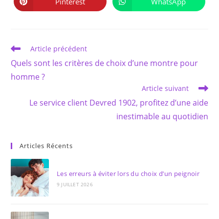
Pinterest
WhatsApp
Ouvrir
Ouvrir
fenêtre
fenêtre
dans
dans
une
une
autre
autre
fenêtre
fenêtre
Read
Article précédent
more
Quels sont les critères de choix d’une montre pour
articles
homme ?
Article suivant
Le service client Devred 1902, profitez d’une aide
inestimable au quotidien
Articles Récents
Les erreurs à éviter lors du choix d’un peignoir
9 JUILLET 2026