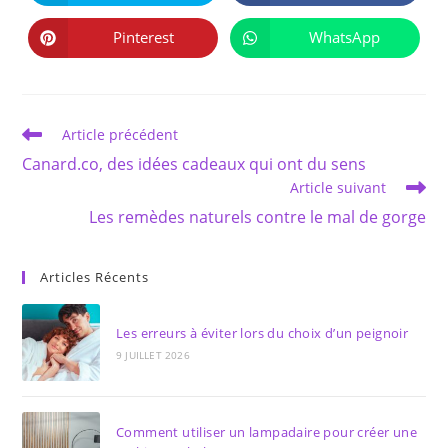
CONTENU
dans
dans
une
une
autre
autre
Pinterest
WhatsApp
Ouvrir
Ouvrir
fenêtre
fenêtre
dans
dans
une
une
autre
autre
fenêtre
fenêtre
Read
Article précédent
more
Canard.co, des idées cadeaux qui ont du sens
articles
Article suivant
Les remèdes naturels contre le mal de gorge
Articles Récents
Les erreurs à éviter lors du choix d’un peignoir
9 JUILLET 2026
Comment utiliser un lampadaire pour créer une