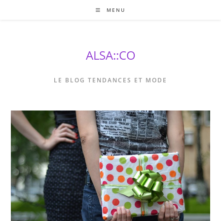
Skip
MENU
to
content
ALSA::CO
LE BLOG TENDANCES ET MODE