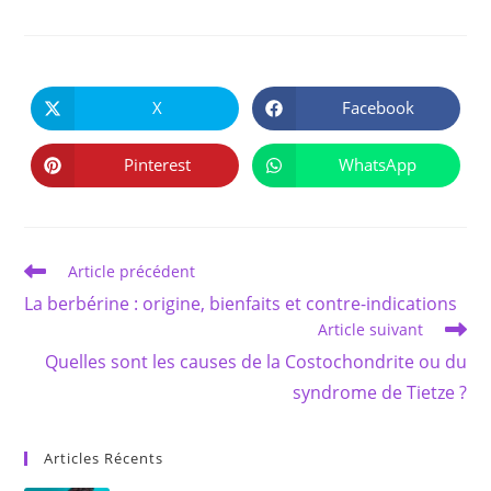
PARTAGER
CE
X
Facebook
Ouvrir
Ouvrir
CONTENU
dans
dans
une
une
autre
autre
Pinterest
WhatsApp
Ouvrir
Ouvrir
fenêtre
fenêtre
dans
dans
une
une
autre
autre
fenêtre
fenêtre
Read
Article précédent
more
La berbérine : origine, bienfaits et contre-indications
articles
Article suivant
Quelles sont les causes de la Costochondrite ou du
syndrome de Tietze ?
Articles Récents