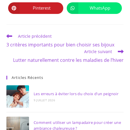
une
une
autre
autre
Pinterest
WhatsApp
Ouvrir
Ouvrir
fenêtre
fenêtre
dans
dans
une
une
autre
autre
fenêtre
fenêtre
Read
Article précédent
more
3 critères importants pour bien choisir ses bijoux
articles
Article suivant
Lutter naturellement contre les maladies de l’hiver
Articles Récents
Les erreurs à éviter lors du choix d’un peignoir
9 JUILLET 2026
Comment utiliser un lampadaire pour créer une
ambiance chaleureuse ?