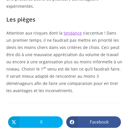
expérimentés.
Les pièges
Attention aux risques dont la
tendance
s’accentue ! Dans
un premier temps, il ne faudrait pas mettre en priorité les
devis les moins chers dans vos critères de choix. Ceci peut
être dû à une mauvaise appréciation du volume de travail
ou encore à une organisation plus ou moins informelle à un
er
niveau. Choisir le 1
venu est de loin ce qu’il faudrait faire.
Il serait mieux adapté de rencontrer au moins 3
déménageurs afin de faire une comparaison pour en tirer
les avantages et les inconvénients.
PARTAGER
CE
X
Facebook
Ouvrir
Ouvrir
CONTENU
dans
dans