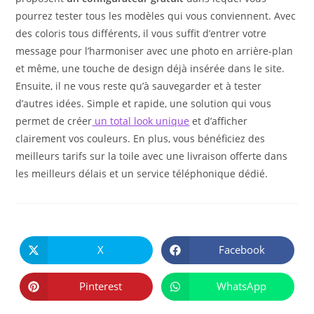
pourrez tester tous les modèles qui vous conviennent. Avec
des coloris tous différents, il vous suffit d’entrer votre
message pour l’harmoniser avec une photo en arrière-plan
et même, une touche de design déjà insérée dans le site.
Ensuite, il ne vous reste qu’à sauvegarder et à tester
d’autres idées. Simple et rapide, une solution qui vous
permet de créer
un total look unique
et d’afficher
clairement vos couleurs. En plus, vous bénéficiez des
meilleurs tarifs sur la toile avec une livraison offerte dans
les meilleurs délais et un service téléphonique dédié.
PARTAGER
CE
X
Facebook
Ouvrir
Ouvrir
CONTENU
dans
dans
une
une
autre
autre
Pinterest
WhatsApp
Ouvrir
Ouvrir
fenêtre
fenêtre
dans
dans
une
une