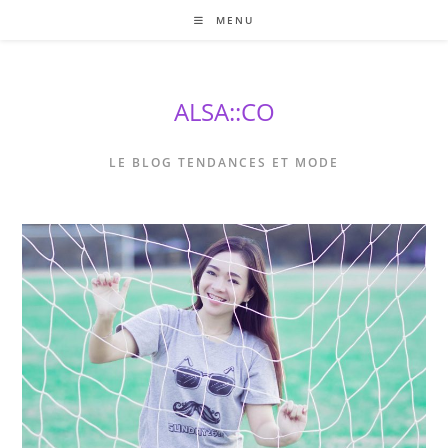
Skip
MENU
to
content
ALSA::CO
LE BLOG TENDANCES ET MODE