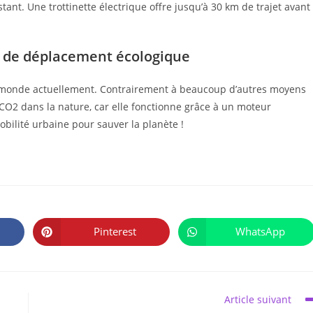
tant. Une trottinette électrique offre jusqu’à 30 km de trajet avant
n de déplacement écologique
du monde actuellement. Contrairement à beaucoup d’autres moyens
 CO2 dans la nature, car elle fonctionne grâce à un moteur
bilité urbaine pour sauver la planète !
PARTAGER
CE
Pinterest
WhatsApp
Ouvrir
Ouvrir
CONTENU
dans
dans
une
une
autre
autre
fenêtre
fenêtre
Article suivant