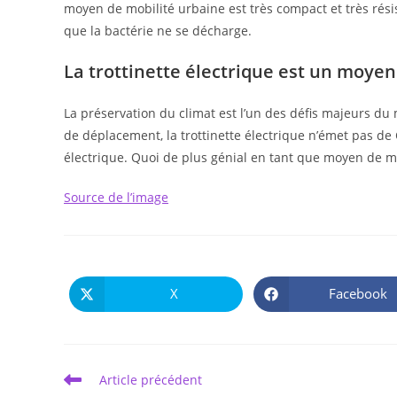
moyen de mobilité urbaine est très compact et très résis
que la bactérie ne se décharge.
La trottinette électrique est un moye
La préservation du climat est l’un des défis majeurs 
de déplacement, la trottinette électrique n’émet pas de
électrique. Quoi de plus génial en tant que moyen de mo
Source de l’image
X
Facebook
Ouvrir
Ouvrir
dans
dans
une
une
autre
autre
fenêtre
fenêtre
Read
Article précédent
more