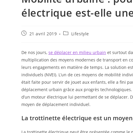
électrique est-elle un
Publication
Post
21 avril 2019
Lifestyle
publiée :
category:
De nos jours,
se déplacer en milieu urbain
et surtout da
multiplication des moyens modernes de transport en c
leurs engagements en matière de temps. La solution est
individuels (NVEI). L’un de ces moyens de mobilité indivi
était faite pour servir de jouet aux enfants, elle a fini
déplacement urbain grâce aux progrès technologiques. La
d’un moteur électrique lui permettant de se déplacer. Da
moyen de déplacement individuel.
La trottinette électrique est un moyen
La trottinette électrique peut être présentée comme le 