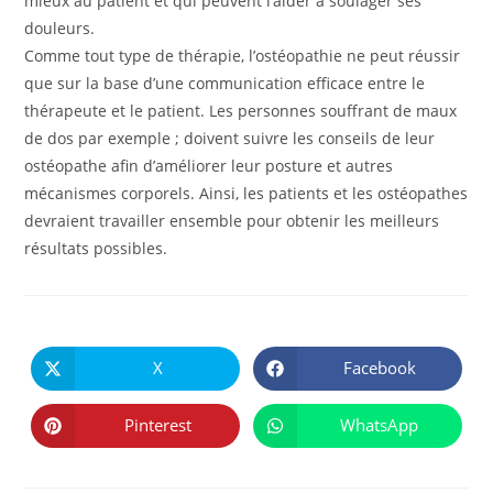
mieux au patient et qui peuvent l’aider à soulager ses
douleurs.
Comme tout type de thérapie, l’ostéopathie ne peut réussir
que sur la base d’une communication efficace entre le
thérapeute et le patient. Les personnes souffrant de maux
de dos par exemple ; doivent suivre les conseils de leur
ostéopathe afin d’améliorer leur posture et autres
mécanismes corporels. Ainsi, les patients et les ostéopathes
devraient travailler ensemble pour obtenir les meilleurs
résultats possibles.
PARTAGER
CE
X
Facebook
Ouvrir
Ouvrir
CONTENU
dans
dans
une
une
autre
autre
Pinterest
WhatsApp
Ouvrir
Ouvrir
fenêtre
fenêtre
dans
dans
une
une
autre
autre
fenêtre
fenêtre