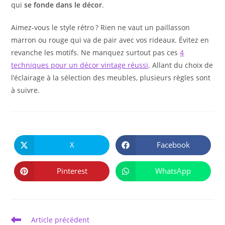
qui
se fonde dans le décor
.
Aimez-vous le style rétro ? Rien ne vaut un paillasson
marron ou rouge qui va de pair avec vos rideaux. Évitez en
revanche les motifs. Ne manquez surtout pas ces
4
techniques pour un décor vintage réussi
. Allant du choix de
l’éclairage à la sélection des meubles, plusieurs règles sont
à suivre.
PARTAGER
CE
X
Facebook
Ouvrir
Ouvrir
CONTENU
dans
dans
une
une
autre
autre
Pinterest
WhatsApp
Ouvrir
Ouvrir
fenêtre
fenêtre
dans
dans
une
une
autre
autre
fenêtre
fenêtre
Read
Article précédent