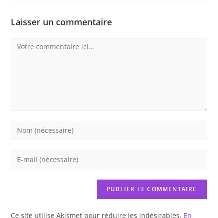
Laisser un commentaire
Comment
Enter
your
name
Enter
or
your
username
email
to
address
comment
to
Ce site utilise Akismet pour réduire les indésirables.
En
comment