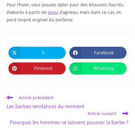
Pour l’hiver, vous pouvez opter pour des blousons fourrés,
élaborés à partir de
peau
d’agneau, mais dans ce cas, on
perd l’esprit originel du perfecto.
PARTAGER
CE
X
Facebook
Ouvrir
Ouvrir
CONTENU
dans
dans
une
une
autre
autre
Pinterest
WhatsApp
Ouvrir
Ouvrir
fenêtre
fenêtre
dans
dans
une
une
autre
autre
fenêtre
fenêtre
Read
Article précédent
more
Les barbes tendances du moment
articles
Article suivant
Pourquoi les hommes se laissent pousser la barbe ?