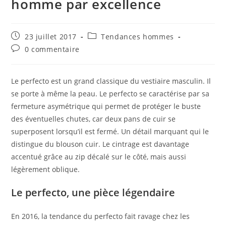
homme par excellence
Publication
Post
23 juillet 2017
Tendances hommes
publiée :
category:
Commentaires
0 commentaire
de
la
publication :
Le perfecto est un grand classique du vestiaire masculin. Il
se porte à même la peau. Le perfecto se caractérise par sa
fermeture asymétrique qui permet de protéger le buste
des éventuelles chutes, car deux pans de cuir se
superposent lorsqu’il est fermé. Un détail marquant qui le
distingue du blouson cuir. Le cintrage est davantage
accentué grâce au zip décalé sur le côté, mais aussi
légèrement oblique.
Le perfecto, une pièce légendaire
En 2016, la tendance du perfecto fait ravage chez les