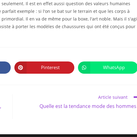
as seulement. Il est en effet aussi question des valeurs humaines
e parfait exemple : si l'on se bat sur le terrain et que les corps à
t primordial. Il en va de même pour la boxe, l'art noble. Mais il s'agi
nsiste à porter les modèles de chaussures qui ont été conçus pour
PARTAGER
CE
Pinterest
WhatsApp
Ouvrir
Ouvrir
CONTENU
dans
dans
une
une
autre
autre
fenêtre
fenêtre
Article suivant
,
Quelle est la tendance mode des hommes