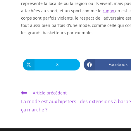
représente la localité ou la région où ils vivent, mais p
attachées au sport, et un sport comme le
rugby
en est l
corps sont parfois violents, le respect de l'adversaire es
tout aussi bien parfois d'une mode, comme celle qui co
les grands basketteurs par exemple.
X
Facebook
Ouvrir
Ouvrir
dans
dans
une
une
autre
autre
fenêtre
fenêtre
Read
Article précédent
more
La mode est aux hipsters : des extensions à barbe
articles
ça marche ?