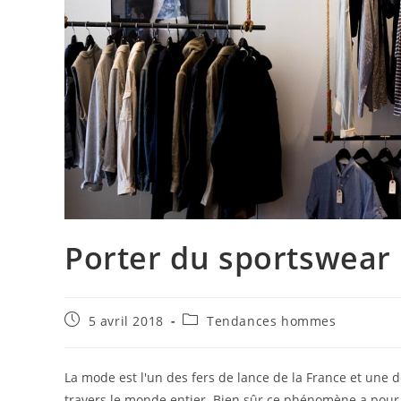
Porter du sportswear
Publication
Post
5 avril 2018
Tendances hommes
publiée :
category:
La mode est l'un des fers de lance de la France et une 
travers le monde entier. Bien sûr ce phénomène a pour o