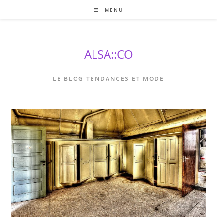
Skip
MENU
to
content
ALSA::CO
LE BLOG TENDANCES ET MODE