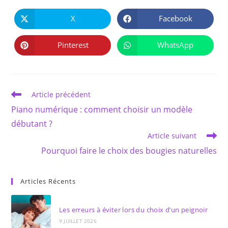
PARTAGER
CE
X
Facebook
Ouvrir
Ouvrir
CONTENU
dans
dans
une
une
autre
autre
Pinterest
WhatsApp
Ouvrir
Ouvrir
fenêtre
fenêtre
dans
dans
une
une
autre
autre
fenêtre
fenêtre
Read
Article précédent
more
Piano numérique : comment choisir un modèle
articles
débutant ?
Article suivant
Pourquoi faire le choix des bougies naturelles
Articles Récents
Les erreurs à éviter lors du choix d’un peignoir
9 JUILLET 2026