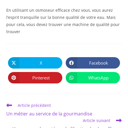
En utilisant un osmoseur efficace chez vous, vous aurez
l’esprit tranquille sur la bonne qualité de votre eau. Mais
pour cela, vous devez trouver une machine de qualité pour
trouver
PARTAGER
CE
X
Facebook
Ouvrir
Ouvrir
CONTENU
dans
dans
une
une
autre
autre
Pinterest
WhatsApp
Ouvrir
Ouvrir
fenêtre
fenêtre
dans
dans
une
une
autre
autre
fenêtre
fenêtre
Read
Article précédent
more
Un métier au service de la gourmandise
articles
Article suivant