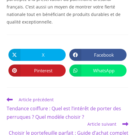
français. C’est aussi un moyen de montrer votre fierté
nationale tout en bénéficiant de produits durables et de
qualité exceptionnelle.
PARTAGER
CE
X
Facebook
Ouvrir
Ouvrir
CONTENU
dans
dans
une
une
autre
autre
Pinterest
WhatsApp
Ouvrir
Ouvrir
fenêtre
fenêtre
dans
dans
une
une
autre
autre
fenêtre
fenêtre
Read
Article précédent
more
Tendance coiffure : Quel est l’intérêt de porter des
articles
perruques ? Quel modèle choisir ?
Article suivant
Choisir le portefeuille parfait : Guide d’achat complet