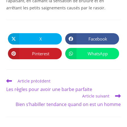
l’apaisant, en calmant la sensation de brûlure et en
arrêtant les petits saignements causés par le rasoir.
PARTAGER
CE
X
Facebook
Ouvrir
Ouvrir
CONTENU
dans
dans
une
une
autre
autre
Pinterest
WhatsApp
Ouvrir
Ouvrir
fenêtre
fenêtre
dans
dans
une
une
autre
autre
fenêtre
fenêtre
Read
Article précédent
more
Les règles pour avoir une barbe parfaite
articles
Article suivant
Bien s’habiller tendance quand on est un homme