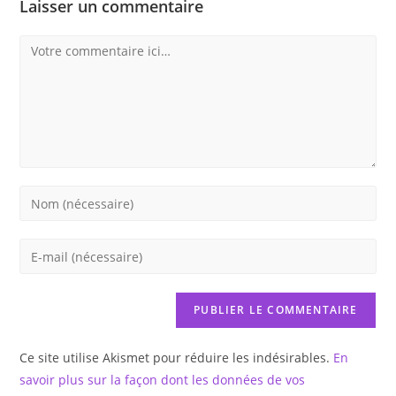
Laisser un commentaire
Comment
Enter
your
name
Enter
or
your
username
email
to
address
comment
to
Ce site utilise Akismet pour réduire les indésirables.
En
comment
savoir plus sur la façon dont les données de vos