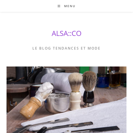
Skip
MENU
to
content
ALSA::CO
LE BLOG TENDANCES ET MODE