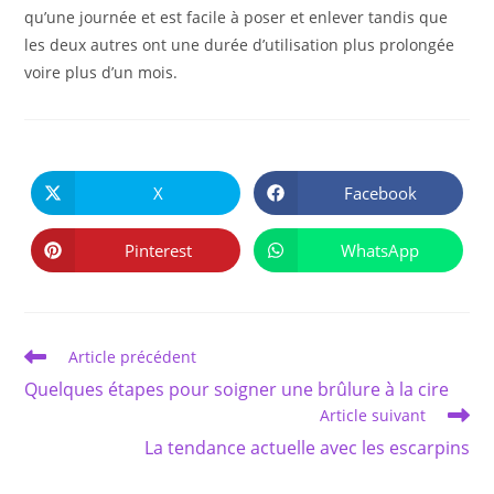
qu’une journée et est facile à poser et enlever tandis que
les deux autres ont une durée d’utilisation plus prolongée
voire plus d’un mois.
PARTAGER
CE
X
Facebook
Ouvrir
Ouvrir
CONTENU
dans
dans
une
une
autre
autre
Pinterest
WhatsApp
Ouvrir
Ouvrir
fenêtre
fenêtre
dans
dans
une
une
autre
autre
fenêtre
fenêtre
Read
Article précédent
more
Quelques étapes pour soigner une brûlure à la cire
articles
Article suivant
La tendance actuelle avec les escarpins