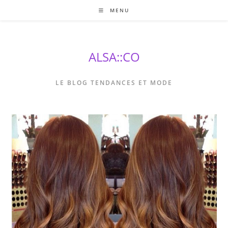
Skip
MENU
to
content
ALSA::CO
LE BLOG TENDANCES ET MODE