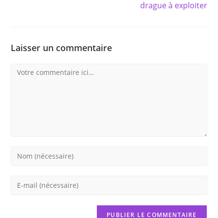
drague à exploiter
Laisser un commentaire
Comment
Enter
your
name
Enter
or
your
username
email
to
address