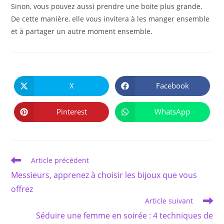
Sinon, vous pouvez aussi prendre une boite plus grande.
De cette manière, elle vous invitera à les manger ensemble
et à partager un autre moment ensemble.
PARTAGER
CE
X
Facebook
Ouvrir
Ouvrir
CONTENU
dans
dans
une
une
autre
autre
Pinterest
WhatsApp
Ouvrir
Ouvrir
fenêtre
fenêtre
dans
dans
une
une
autre
autre
fenêtre
fenêtre
Read
Article précédent
more
Messieurs, apprenez à choisir les bijoux que vous
articles
offrez
Article suivant
Séduire une femme en soirée : 4 techniques de