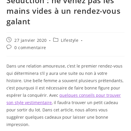
Séduction : ne venez pas les
mains vides à un rendez-vous
galant
Publication
Post
27 janvier 2020
Lifestyle
publiée :
category:
Commentaires
0 commentaire
de
la
publication :
Dans une relation amoureuse, c’est le premier rendez-vous
qui déterminera s’il y aura une suite ou non à votre
histoire. Une belle femme a souvent plusieurs prétendants,
c’est pourquoi il est nécessaire de faire bonne figure pour
espérer la conquérir. Avec
quelques conseils pour trouver
son style vestimentaire
, il faudra trouver un petit cadeau
pour sortir du lot. Dans cet article, nous allons vous
suggérer quelques cadeaux pour laisser une bonne
impression.