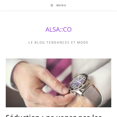
Skip
MENU
to
content
ALSA::CO
LE BLOG TENDANCES ET MODE